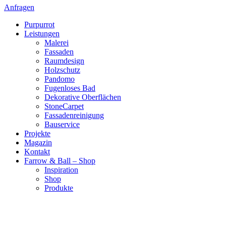
Anfragen
Purpurrot
Leistungen
Malerei
Fassaden
Raumdesign
Holzschutz
Pandomo
Fugenloses Bad
Dekorative Oberflächen
StoneCarpet
Fassadenreinigung
Bauservice
Projekte
Magazin
Kontakt
Farrow & Ball – Shop
Inspiration
Shop
Produkte