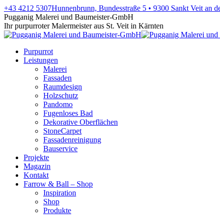
Zum
+43 4212 5307
Hunnenbrunn, Bundesstraße 5 • 9300 Sankt Veit an d
Inhalt
Facebook
X
Instagram
YouTube
Pugganig Malerei und Baumeister-GmbH
springen
page
page
page
page
Ihr purpurroter Malermeister aus St. Veit in Kärnten
opens
opens
opens
opens
in
in
in
in
Purpurrot
new
new
new
new
Leistungen
window
window
window
window
Malerei
Fassaden
Raumdesign
Holzschutz
Pandomo
Fugenloses Bad
Dekorative Oberflächen
StoneCarpet
Fassadenreinigung
Bauservice
Projekte
Magazin
Kontakt
Farrow & Ball – Shop
Inspiration
Shop
Produkte