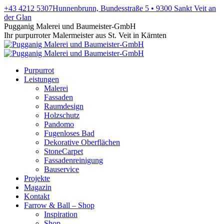
Zum
+43 4212 5307
Hunnenbrunn, Bundesstraße 5 • 9300 Sankt Veit an
Inhalt
der Glan
springen
Facebook
X
Instagram
YouTube
Pugganig Malerei und Baumeister-GmbH
page
page
page
page
Ihr purpurroter Malermeister aus St. Veit in Kärnten
opens
opens
opens
opens
in
in
in
in
new
new
new
new
Purpurrot
window
window
window
window
Leistungen
Malerei
Fassaden
Raumdesign
Holzschutz
Pandomo
Fugenloses Bad
Dekorative Oberflächen
StoneCarpet
Fassadenreinigung
Bauservice
Projekte
Magazin
Kontakt
Farrow & Ball – Shop
Inspiration
Shop