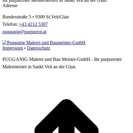
Ihr purpurroter Meisterbetrieb in Sankt Veit an der Glan.
Adresse
Bundesstraße 5 • 9300 St.Veit/Glan
Telefon:
+43 4212 5307
pugganig@purpurrot.at
Impressum
•
Datenschutz
PUGGANIG Malerei und Bau Meister-GmbH - Ihr purpurroter
Malermeister in Sankt Veit an der Glan.
t
T