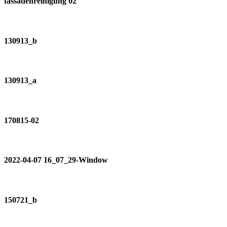
fassadenreinigung 02
130913_b
130913_a
170815-02
2022-04-07 16_07_29-Window
150721_b