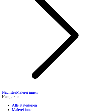
Nächstes
Nächstes
Malerei innen
Album:
Kategorien
Alle Kategorien
Malerei innen