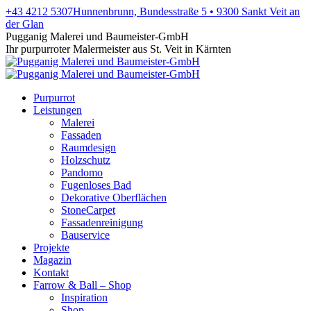
Zum
+43 4212 5307
Hunnenbrunn, Bundesstraße 5 • 9300 Sankt Veit an
Inhalt
der Glan
springen
Facebook
X
Instagram
YouTube
Pugganig Malerei und Baumeister-GmbH
page
page
page
page
Ihr purpurroter Malermeister aus St. Veit in Kärnten
opens
opens
opens
opens
in
in
in
in
new
new
new
new
Purpurrot
window
window
window
window
Leistungen
Malerei
Fassaden
Raumdesign
Holzschutz
Pandomo
Fugenloses Bad
Dekorative Oberflächen
StoneCarpet
Fassadenreinigung
Bauservice
Projekte
Magazin
Kontakt
Farrow & Ball – Shop
Inspiration
Shop